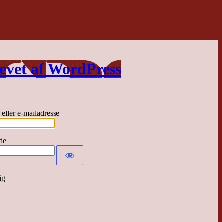
evet af WordPress
eller e-mailadresse
de
ig