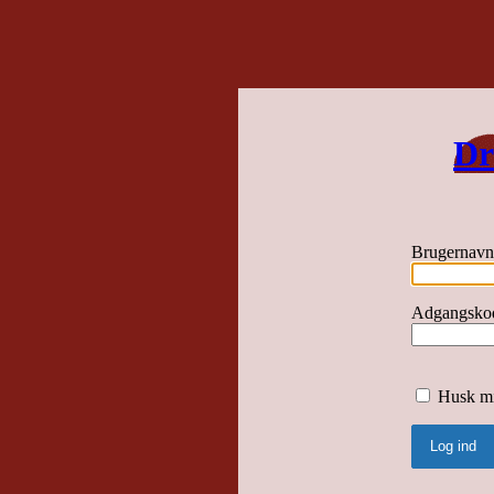
Dr
Brugernavn 
Adgangsko
Husk m