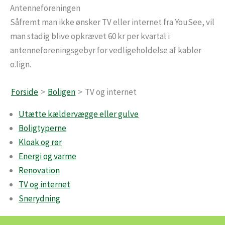
Antenneforeningen
Såfremt man ikke ønsker TV eller internet fra YouSee, vil
man stadig blive opkrævet 60 kr per kvartal i
antenneforeningsgebyr for vedligeholdelse af kabler
o.lign.
Forside
Boligen
TV og internet
Utætte kældervægge eller gulve
Boligtyperne
Kloak og rør
Energi og varme
Renovation
TV og internet
Snerydning