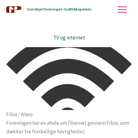
Gå
Grundejerforeningen Godthåbsparken
til
indholdet
TV og internet
Fibia / Waoo
Foreningen har en aftale om fibernet gennem Fibia, som
dækker tre forskellige hastigheder;