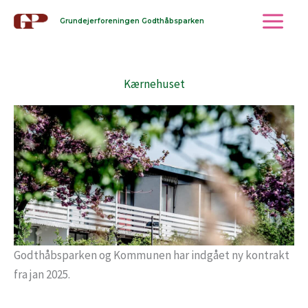
Gå
Grundejerforeningen Godthåbsparken
til
indholdet
Kærnehuset
Godthåbsparken og Kommunen har indgået ny kontrakt
fra jan 2025.