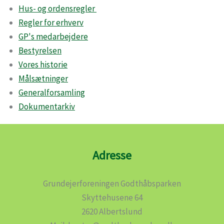
Hus- og ordensregler
Regler for erhverv
GP's medarbejdere
Bestyrelsen
Vores historie
Målsætninger
Generalforsamling
Dokumentarkiv
Adresse
Grundejerforeningen Godthåbsparken
Skyttehusene 64
2620 Albertslund