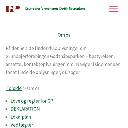
Gå
Grundejerforeningen Godthåbsparken
til
indholdet
Om os
På denne side finder du oplysninger om
Grundejerforeningen Godthåbsparken – bestyrelsen,
ansatte, kontaktoplysninger mm.. Naviger i sidemenuen
for at finde de oplysninger, du søger.
Forside
Om os
Love og regler for GP
DEKLARATION
Lokalplan
Vedtægter