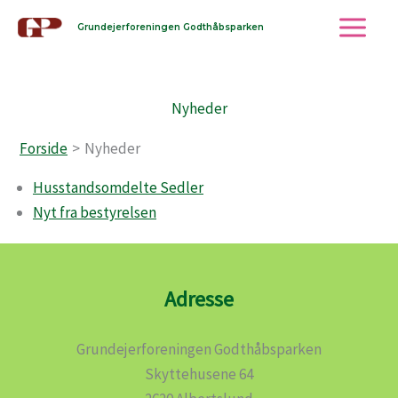
Gå
Grundejerforeningen Godthåbsparken
til
indholdet
Nyheder
Forside
Nyheder
Husstandsomdelte Sedler
Nyt fra bestyrelsen
Adresse
Grundejerforeningen Godthåbsparken
Skyttehusene 64