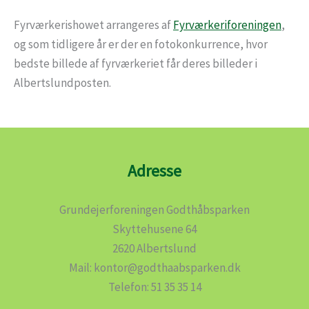
Fyrværkerishowet arrangeres af
Fyrværkeriforeningen
,
og som tidligere år er der en fotokonkurrence, hvor
bedste billede af fyrværkeriet får deres billeder i
Albertslundposten.
Adresse
Grundejerforeningen Godthåbsparken
Skyttehusene 64
2620 Albertslund
Mail: kontor@godthaabsparken.dk
Telefon: 51 35 35 14