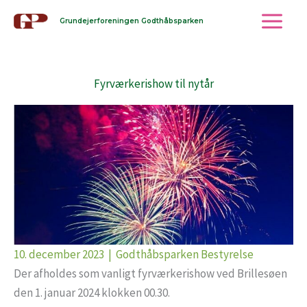
Gå
Grundejerforeningen Godthåbsparken
til
indholdet
Fyrværkerishow til nytår
10. december 2023
|
Godthåbsparken Bestyrelse
Der afholdes som vanligt fyrværkerishow ved Brillesøen
den 1. januar 2024 klokken 00.30.